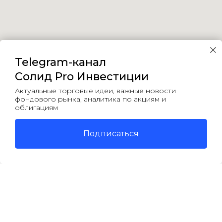
Telegram-канал
Солид Pro Инвестиции
Актуальные торговые идеи, важные новости
фондового рынка, аналитика по акциям и
Сайт использует cookie. Вы можете отказаться от
облигациям
использования, изменив настройки в браузере.
Продолжая просмотр страниц нашего сайта, вы
Подписаться
принимаете условия его использования. Более
подробные сведения смотрите в
Соглашении об
использовании файлов cookie
.